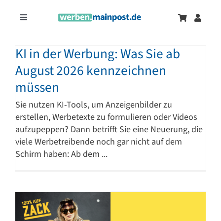
Zum
Inhalt
Toggle
springen
Navigation
Marketingtrends
Neu
KI in der Werbung: Was Sie ab
August 2026 kennzeichnen
Zeitungsanzeigen
müssen
Sie nutzen KI-Tools, um Anzeigenbilder zu
Onlinewerbung
erstellen, Werbetexte zu formulieren oder Videos
aufzupeppen? Dann betrifft Sie eine Neuerung, die
viele Werbetreibende noch gar nicht auf dem
Schirm haben: Ab dem ...