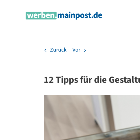
Zum
Inhalt
springen
Zurück
Vor
12 Tipps für die Gesta
Zeige
grösseres
Bild