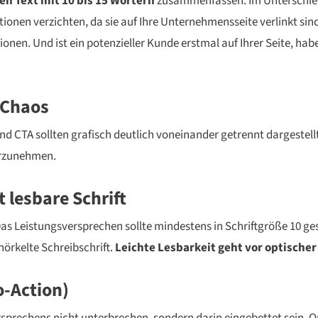
len Text mit 10 bis 15 Wörtern
zusammenfassen. Im Unterschied
onen verzichten, da sie auf Ihre Unternehmensseite verlinkt sind
nen. Und ist ein potenzieller Kunde erstmal auf Ihrer Seite, habe
 Chaos
CTA sollten grafisch deutlich voneinander getrennt dargestellt 
hrzunehmen.
t lesbare Schrift
Das Leistungsversprechen sollte mindestens in Schriftgröße 10 ges
örkelte Schreibschrift.
Leichte Lesbarkeit geht vor optische
o-Action)