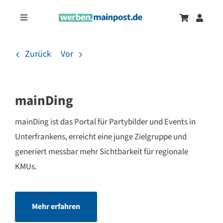
Zum
Inhalt
Toggle
springen
Navigation
Marketingtrends
Neu
Zurück
Vor
Zeitungsanzeigen
mainDing
Onlinewerbung
mainDing ist das Portal für Partybilder und Events in
Unterfrankens, erreicht eine junge Zielgruppe und
generiert messbar mehr Sichtbarkeit für regionale
KMUs.
Mehr erfahren