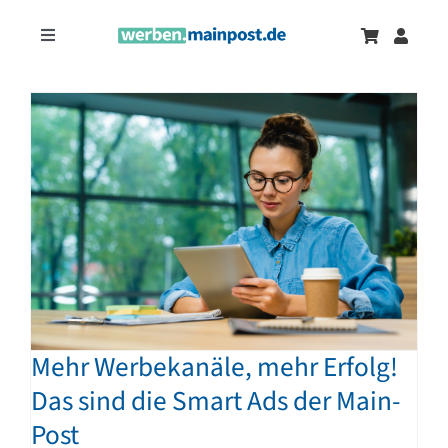
Zum
Inhalt
Toggle
springen
Navigation
Marketingtrends
Neu
Zeitungsanzeigen
Onlinewerbung
Mehr Werbekanäle, mehr Erfolg!
Das sind die Smart Ads der Main-
Post