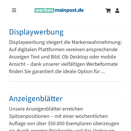
Zum
Inhalt
Toggle
springen
Navigation
Marketingtrends
Neu
Displaywerbung
Displaywerbung steigert die Markenwahrnehmung:
Zeitungsanzeigen
Auf digitalen Plattformen vereinen ansprechende
Anzeigen Text und Bild. Ob Desktop oder mobile
Ansicht – dank unserer vielfältigen Werbeformate
Onlinewerbung
finden Sie garantiert die ideale Option für ...
Anzeigenblätter
Unsere Anzeigenblätter erreichen
Spitzenpositionen – mit einer wöchentlichen
Auflage von über 350.000 Exemplaren überzeugen
sie durch enorme Reichweite und das Vertrauen