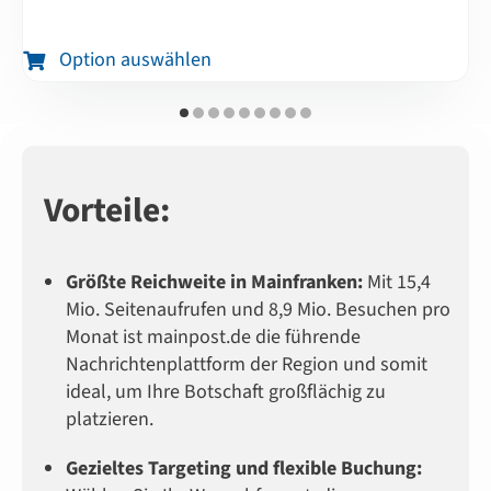
–
Dieses
Option auswählen
Produkt
weist
mehrere
Varianten
auf.
Vorteile:
Die
Optionen
können
Größte Reichweite in Mainfranken:
Mit 15,4
auf
Mio. Seitenaufrufen und 8,9 Mio. Besuchen pro
der
Monat ist mainpost.de die führende
Produktseite
Nachrichtenplattform der Region und somit
gewählt
ideal, um Ihre Botschaft großflächig zu
werden
platzieren.
Gezieltes Targeting und flexible Buchung: