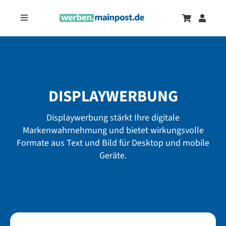
Zum
Inhalt
Toggle
springen
Navigation
Marketingtrends
Neu
Zeitungsanzeigen
DISPLAYWERBUNG
Onlinewerbung
Displaywerbung stärkt Ihre digitale
Markenwahrnehmung und bietet wirkungsvolle
Formate aus Text und Bild für Desktop und mobile
Geräte.