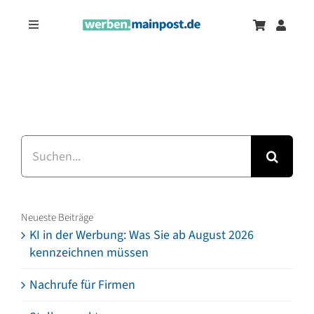
Zum
Inhalt
Toggle
springen
Navigation
Marketingtrends
Neu
Zeitungsanzeigen
Suche
Onlinewerbung
nach:
Neueste Beiträge
KI in der Werbung: Was Sie ab August 2026
kennzeichnen müssen
Nachrufe für Firmen