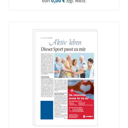
Von
0,00
€
zzgl. MwSt.