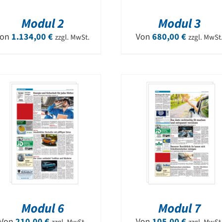
Modul 2
Modul 3
Von
1.134,00
€
Von
680,00
€
zzgl. MwSt.
zzgl. MwSt
Modul 6
Modul 7
Von
210,00
€
Von
105,00
€