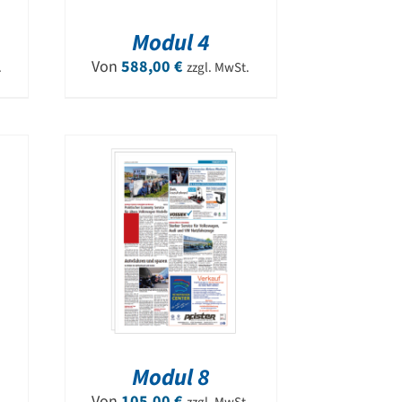
Modul 4
Von
588,00
€
.
zzgl. MwSt.
Modul 8
Von
105,00
€