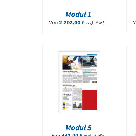
Modul 1
Von
2.202,00
€
zzgl. MwSt.
Modul 5
Von
441,00
€