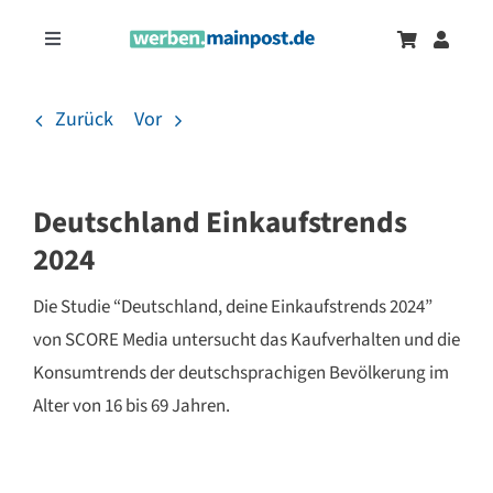
Zum
Inhalt
Toggle
springen
Navigation
Marketingtrends
Neu
Zurück
Vor
Zeitungsanzeigen
Deutschland Einkaufstrends
Onlinewerbung
2024
Die Studie “Deutschland, deine Einkaufstrends 2024”
von SCORE Media untersucht das Kaufverhalten und die
Konsumtrends der deutschsprachigen Bevölkerung im
Alter von 16 bis 69 Jahren.