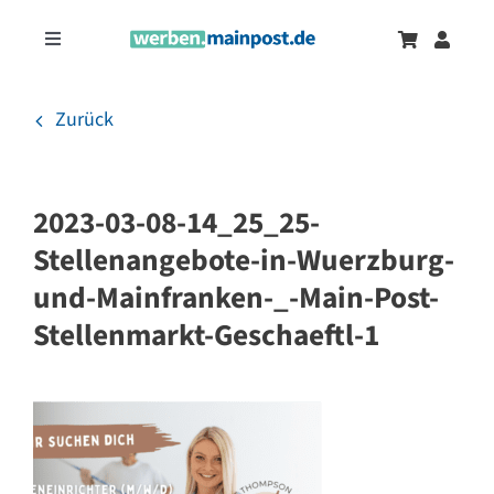
Zum
Inhalt
Toggle
springen
Navigation
Marketingtrends
Neu
Zurück
Zeitungsanzeigen
2023-03-08-14_25_25-
Onlinewerbung
Stellenangebote-in-Wuerzburg-
und-Mainfranken-_-Main-Post-
Stellenmarkt-Geschaeftl-1