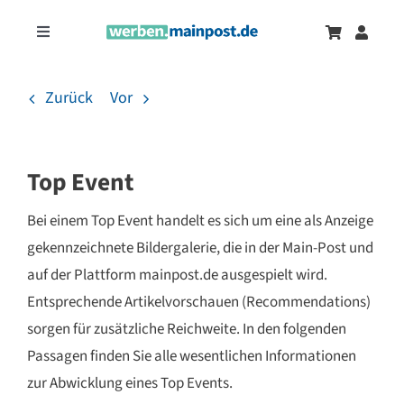
Zum
Inhalt
Toggle
springen
Navigation
Marketingtrends
Neu
Zurück
Vor
Zeitungsanzeigen
Top Event
Onlinewerbung
Bei einem Top Event handelt es sich um eine als Anzeige
gekennzeichnete Bildergalerie, die in der Main-Post und
auf der Plattform mainpost.de ausgespielt wird.
Entsprechende Artikelvorschauen (Recommendations)
sorgen für zusätzliche Reichweite. In den folgenden
Passagen finden Sie alle wesentlichen Informationen
zur Abwicklung eines Top Events.