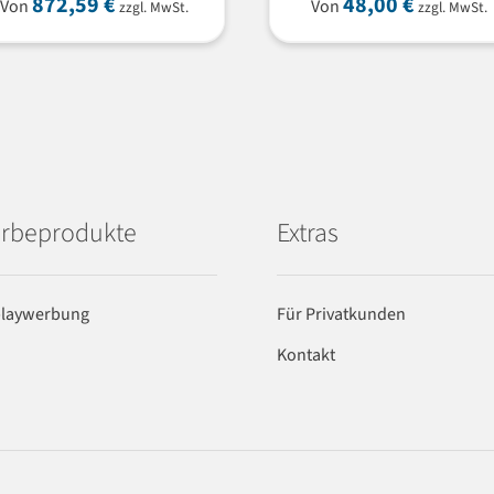
872,59
€
48,00
€
Von
Von
zzgl. MwSt.
zzgl. MwSt.
rbeprodukte
Extras
playwerbung
Für Privatkunden
Kontakt