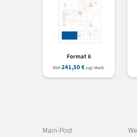
Format 6
241,50
€
Von
zzgl. MwSt.
Main-Post
We