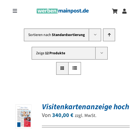
Zum
Inhalt
Toggle
springen
Navigation
Marketingtrends
Neu
Sortieren nach
Standardsortierung
Zeitungsanzeigen
Zeige
12 Produkte
Onlinewerbung
Visitenkartenanzeige hoch
Von
340,00
€
zzgl. MwSt.