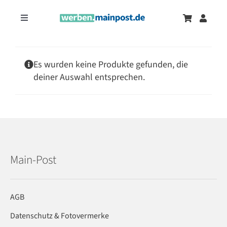
Zum
Inhalt
Toggle
springen
Navigation
Marketingtrends
Neu
Es wurden keine Produkte gefunden, die
deiner Auswahl entsprechen.
Zeitungsanzeigen
Onlinewerbung
Main-Post
AGB
Datenschutz & Fotovermerke