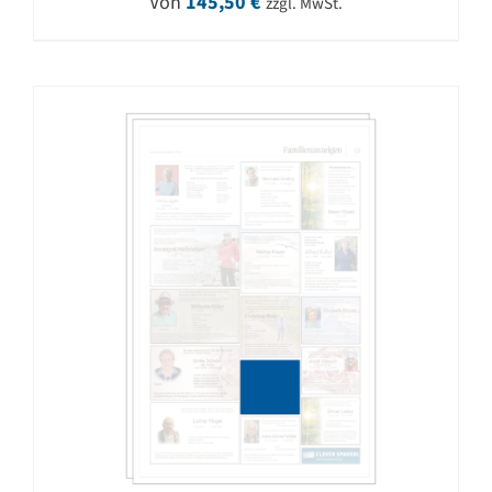
Von
145,50
€
zzgl. MwSt.