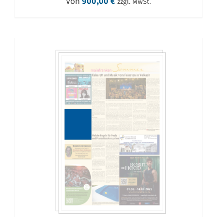
Von
900,00
€
zzgl. MwSt.