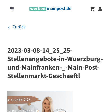
Zum
Inhalt
Toggle
springen
Navigation
Marketingtrends
Neu
Zurück
Zeitungsanzeigen
2023-03-08-14_25_25-
Onlinewerbung
Stellenangebote-in-Wuerzburg-
und-Mainfranken-_-Main-Post-
Stellenmarkt-Geschaeftl