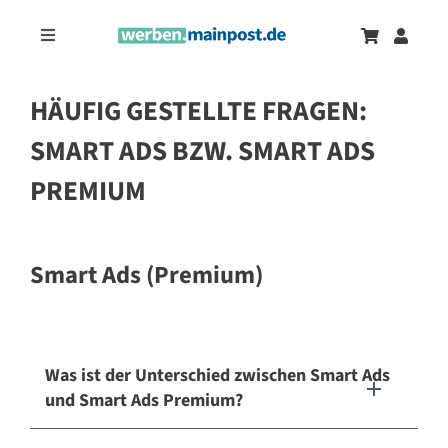
Zum
Inhalt
Toggle
springen
Navigation
Marketingtrends
Neu
HÄUFIG GESTELLTE FRAGEN:
SMART ADS BZW. SMART ADS
Zeitungsanzeigen
PREMIUM
Onlinewerbung
Smart Ads (Premium)
Was ist der Unterschied zwischen Smart Ads
und Smart Ads Premium?