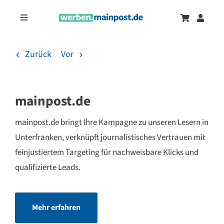
Zum
Inhalt
Toggle
springen
Navigation
Marketingtrends
Neu
Zurück
Vor
Zeitungsanzeigen
mainpost.de
Onlinewerbung
mainpost.de bringt Ihre Kampagne zu unseren Lesern in
Unterfranken, verknüpft journalistisches Vertrauen mit
feinjustiertem Targeting für nachweisbare Klicks und
qualifizierte Leads.
Mehr erfahren