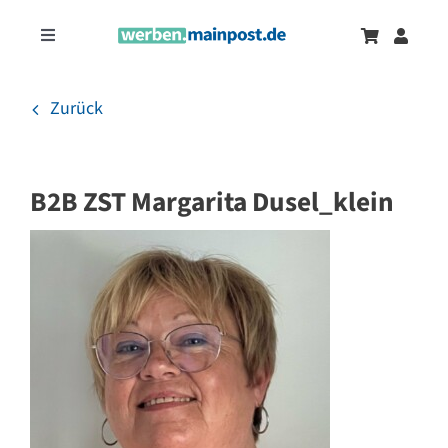
Zum
Inhalt
Toggle
springen
Navigation
Marketingtrends
Neu
Zurück
Zeitungsanzeigen
B2B ZST Margarita Dusel_klein
Onlinewerbung