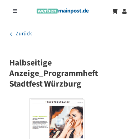
Zum
Inhalt
Toggle
springen
Navigation
Marketingtrends
Neu
Zurück
Zeitungsanzeigen
Halbseitige
Onlinewerbung
Anzeige_Programmheft
Stadtfest Würzburg