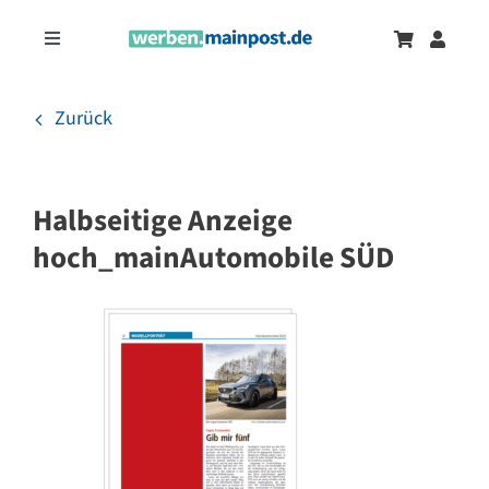
Zum
Inhalt
Toggle
springen
Navigation
Marketingtrends
Neu
Zurück
Zeitungsanzeigen
Halbseitige Anzeige
Onlinewerbung
hoch_mainAutomobile SÜD