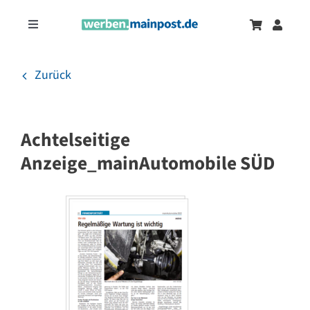
Zum
Inhalt
Toggle
springen
Navigation
Marketingtrends
Neu
Zurück
Zeitungsanzeigen
Achtelseitige
Onlinewerbung
Anzeige_mainAutomobile SÜD