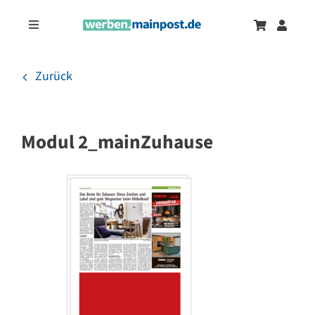
Zum
Inhalt
Toggle
springen
Navigation
Marketingtrends
Neu
Zurück
Zeitungsanzeigen
Modul 2_mainZuhause
Onlinewerbung