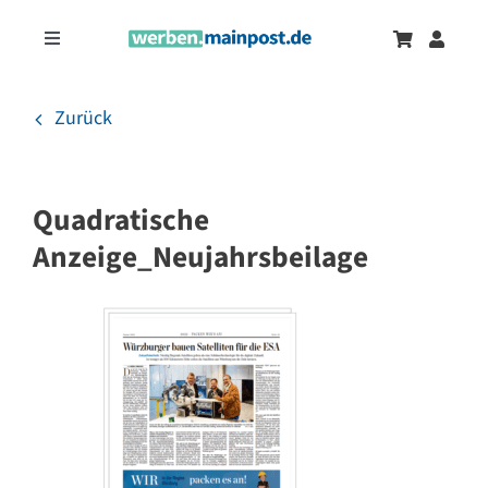
Zum
Inhalt
Toggle
springen
Navigation
Marketingtrends
Neu
Zurück
Zeitungsanzeigen
Quadratische
Onlinewerbung
Anzeige_Neujahrsbeilage