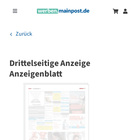
Zum
Inhalt
Toggle
springen
Navigation
Marketingtrends
Neu
Zurück
Zeitungsanzeigen
Drittelseitige Anzeige
Onlinewerbung
Anzeigenblatt