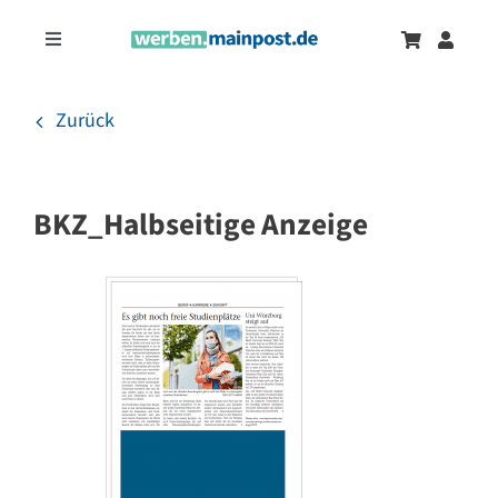
Zum
Inhalt
Toggle
springen
Navigation
Marketingtrends
Neu
Zurück
Zeitungsanzeigen
BKZ_Halbseitige Anzeige
Onlinewerbung