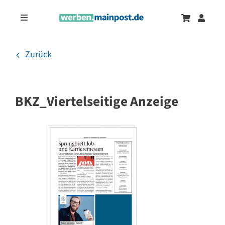
Zum
Inhalt
Toggle
springen
Navigation
Marketingtrends
Neu
Zurück
Zeitungsanzeigen
BKZ_Viertelseitige Anzeige
Onlinewerbung