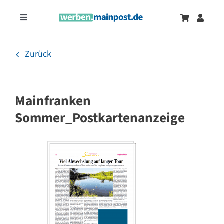
Zum
Inhalt
Toggle
springen
Navigation
Marketingtrends
Neu
Zurück
Zeitungsanzeigen
Mainfranken
Onlinewerbung
Sommer_Postkartenanzeige