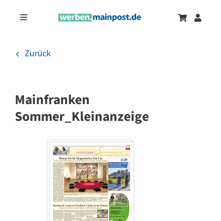
Zum
Inhalt
Toggle
springen
Navigation
Marketingtrends
Neu
Zurück
Zeitungsanzeigen
Mainfranken
Onlinewerbung
Sommer_Kleinanzeige