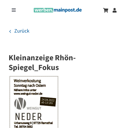
Zum
Inhalt
Toggle
springen
Navigation
Marketingtrends
Neu
Zurück
Zeitungsanzeigen
Kleinanzeige Rhön-
Onlinewerbung
Spiegel_Fokus