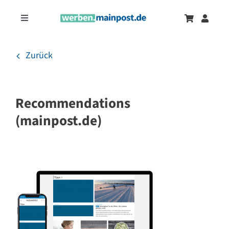
Zum
Inhalt
Toggle
springen
Navigation
Marketingtrends
Neu
Zurück
Zeitungsanzeigen
Recommendations
Onlinewerbung
(mainpost.de)