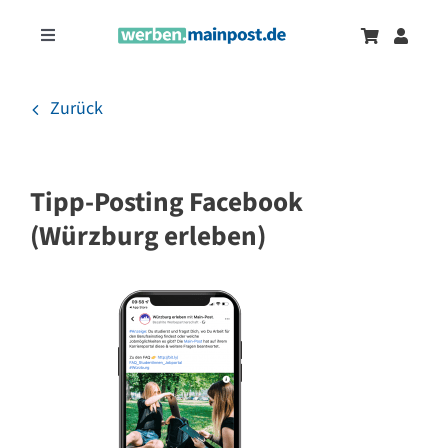
Zum
Inhalt
Toggle
springen
Navigation
Marketingtrends
Neu
Zurück
Zeitungsanzeigen
Tipp-Posting Facebook
Onlinewerbung
(Würzburg erleben)