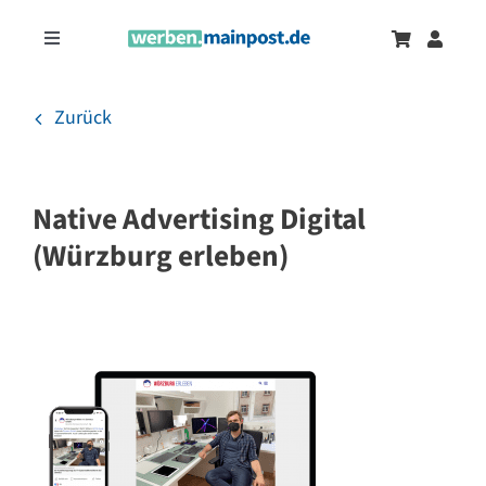
Zum
Inhalt
Toggle
springen
Navigation
Marketingtrends
Neu
Zurück
Zeitungsanzeigen
Native Advertising Digital
Onlinewerbung
(Würzburg erleben)