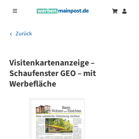
Zum
Inhalt
Toggle
springen
Navigation
Marketingtrends
Neu
Zurück
Zeitungsanzeigen
Visitenkartenanzeige –
Onlinewerbung
Schaufenster GEO – mit
Werbefläche