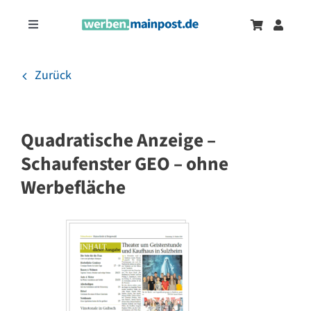
Zum
Inhalt
Toggle
springen
Navigation
Marketingtrends
Neu
Zurück
Zeitungsanzeigen
Quadratische Anzeige –
Onlinewerbung
Schaufenster GEO – ohne
Werbefläche