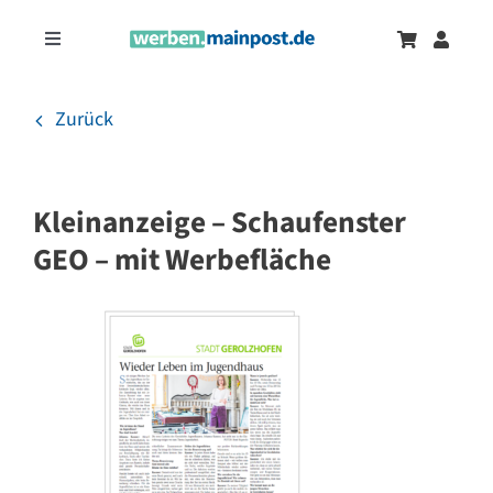
Zum
Inhalt
Toggle
springen
Navigation
Marketingtrends
Neu
Zurück
Zeitungsanzeigen
Kleinanzeige – Schaufenster
Onlinewerbung
GEO – mit Werbefläche