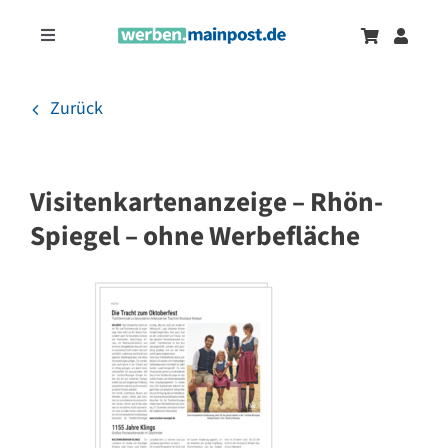
Zum
Inhalt
Toggle
springen
Navigation
Marketingtrends
Neu
Zurück
Zeitungsanzeigen
Visitenkartenanzeige – Rhön-
Onlinewerbung
Spiegel – ohne Werbefläche