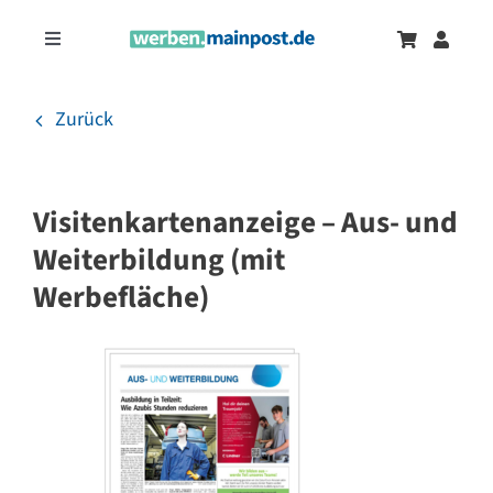
Zum
Inhalt
Toggle
springen
Navigation
Marketingtrends
Neu
Zurück
Zeitungsanzeigen
Visitenkartenanzeige – Aus- und
Onlinewerbung
Weiterbildung (mit
Werbefläche)