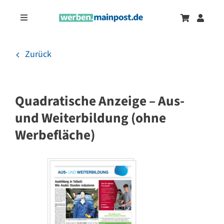
Zum
Inhalt
Toggle
springen
Navigation
Marketingtrends
Neu
Zurück
Zeitungsanzeigen
Quadratische Anzeige – Aus-
Onlinewerbung
und Weiterbildung (ohne
Werbefläche)