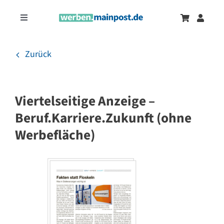
Zum
Inhalt
Toggle
springen
Navigation
Marketingtrends
Neu
Zurück
Zeitungsanzeigen
Viertelseitige Anzeige –
Onlinewerbung
Beruf.Karriere.Zukunft (ohne
Werbefläche)