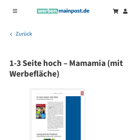
Zum
Inhalt
Toggle
springen
Navigation
Marketingtrends
Neu
Zurück
Zeitungsanzeigen
1-3 Seite hoch – Mamamia (mit
Onlinewerbung
Werbefläche)