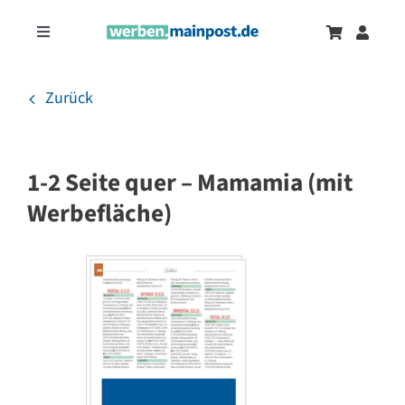
Zum
Inhalt
Toggle
springen
Navigation
Marketingtrends
Neu
Zurück
Zeitungsanzeigen
1-2 Seite quer – Mamamia (mit
Onlinewerbung
Werbefläche)