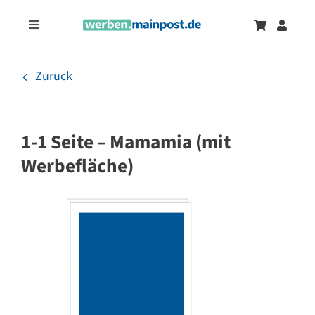
Zum
Inhalt
Toggle
springen
Navigation
Marketingtrends
Neu
Zurück
Zeitungsanzeigen
1-1 Seite – Mamamia (mit
Onlinewerbung
Werbefläche)