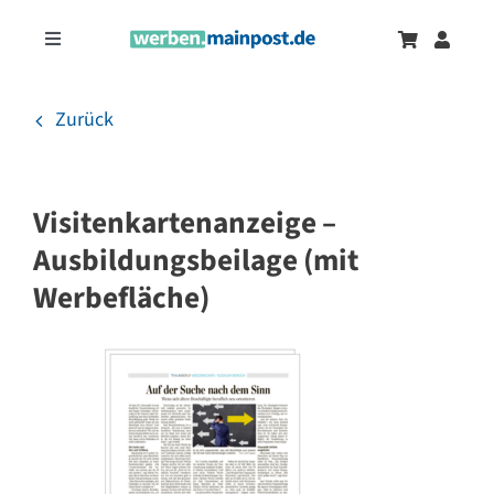
Zum
Inhalt
Toggle
springen
Navigation
Marketingtrends
Neu
Zurück
Zeitungsanzeigen
Visitenkartenanzeige –
Onlinewerbung
Ausbildungsbeilage (mit
Werbefläche)