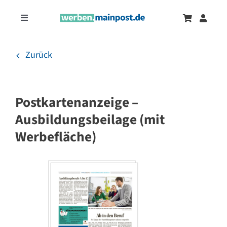
Zum
Inhalt
Toggle
springen
Navigation
Marketingtrends
Neu
Zurück
Zeitungsanzeigen
Postkartenanzeige –
Onlinewerbung
Ausbildungsbeilage (mit
Werbefläche)