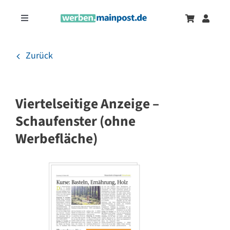
Zum
Inhalt
Toggle
springen
Navigation
Marketingtrends
Neu
Zurück
Zeitungsanzeigen
Viertelseitige Anzeige –
Onlinewerbung
Schaufenster (ohne
Werbefläche)