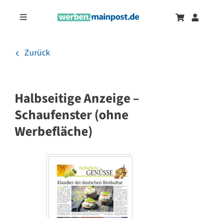
Zum
Inhalt
Toggle
springen
Navigation
Marketingtrends
Neu
Zurück
Zeitungsanzeigen
Halbseitige Anzeige –
Onlinewerbung
Schaufenster (ohne
Werbefläche)